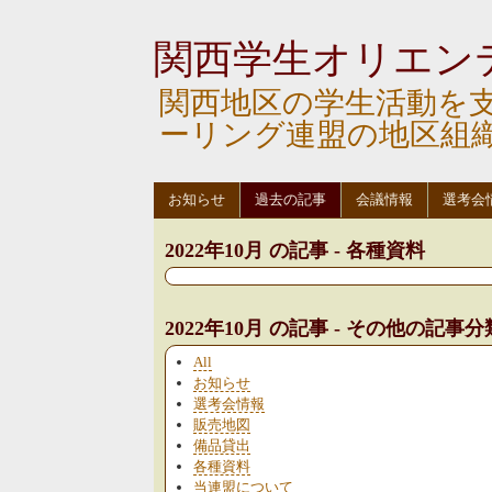
関西学生オリエン
関西地区の学生活動を
ーリング連盟の地区組
お知らせ
過去の記事
会議情報
選考会
2022年10月 の記事 - 各種資料
2022年10月 の記事 - その他の記事分
All
お知らせ
選考会情報
販売地図
備品貸出
各種資料
当連盟について