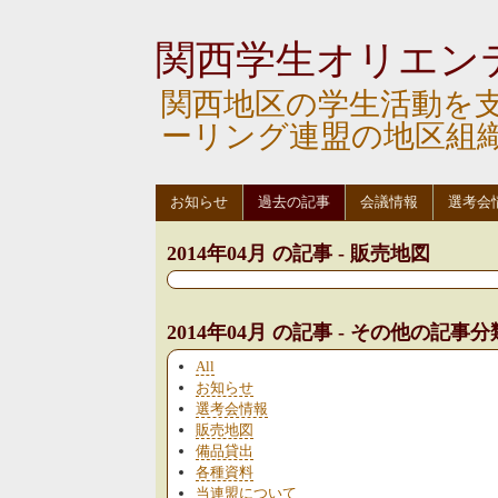
関西学生オリエン
関西地区の学生活動を
ーリング連盟の地区組
お知らせ
過去の記事
会議情報
選考会
2014年04月 の記事 - 販売地図
2014年04月 の記事 - その他の記事分
All
お知らせ
選考会情報
販売地図
備品貸出
各種資料
当連盟について