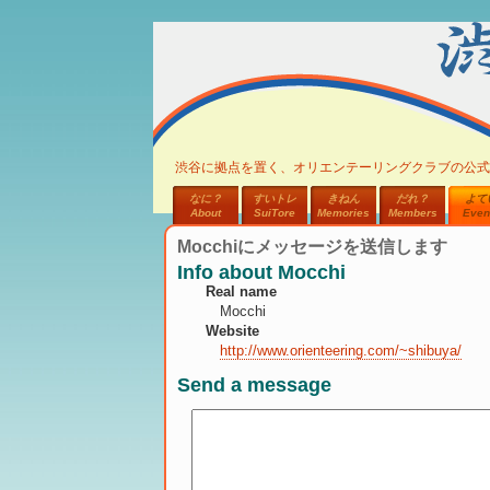
渋谷に拠点を置く、オリエンテーリングクラブの公式
なに？
すいトレ
きねん
だれ？
よて
About
SuiTore
Memories
Members
Even
Mocchiにメッセージを送信します
Info about Mocchi
Real name
Mocchi
Website
http://www.orienteering.com/~shibuya/
Send a message