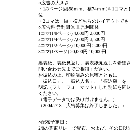
○広告の大きさ
・1/8ページ(縦58ｍｍ、横74ｍｍ)を1コマ
位
・2コマは、縦・横どちらのレイアウトでも
○広告料 営利団体 非営利団体
1コマ(1/8ページ) 4,000円 2,000円
2コマ(1/4ページ) 7,000円 3,500円
4コマ(1/2ページ) 10,000円 5,000円
8コマ(1ページ) 20,000円 10,000円
裏表紙、表紙見返し、裏表紙見返しを希望
問い合わせ先までご相談ください。
お振込の上、印刷済みの原稿とともに
「振込日」、「振込人名」、「振込額」を
明記（フリーフォーマット）した別紙を同
ください。
（電子データでは受け付けません。）
（2004/2/18 広告募集は終了しました。）
○配布予定日：
2/8の関東リレーで配布、および、その日