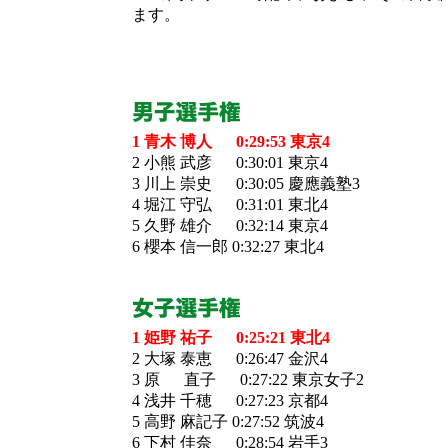
ます。
1 青木 博人 0:29:53 東京4
2 小熊 武彦 0:30:01 東京4
3 川上 崇史 0:30:05 慶應義塾3
4 堀江 守弘 0:31:01 東北4
5 久野 雄介 0:32:14 東京4
6 櫻本 信一郎 0:32:27 東北4
1 姫野 祐子 0:25:21 東北4
2 大塚 泰恵 0:26:47 金沢4
3 原 直子 0:27:22 東京女子2
4 浅井 千穂 0:27:23 京都4
5 高野 麻記子 0:27:52 筑波4
6 下村 佳奈 0:28:54 岩手3