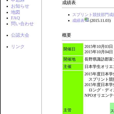
申込み
成績表
お知らせ
地図
スプリント競技部門成
FAQ
成績表
(2015.11.03)
問い合わせ
公認大会
概要
リンク
2015年10月0
開催日
2015年10月0
開催地
長野県諏訪郡富
主催
日本学生オリエ
2015年度日
スプリント競
2015年度日
ロング・ディ
NPOオリエン
主管