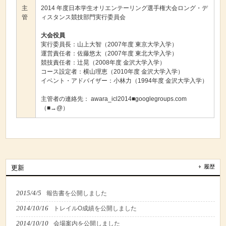
主
2014 年度日本学生オリエンテーリング選手権大会ロング・デ
管
ィスタンス競技部門実行委員会
大会役員
実行委員長：山上大智（2007年度 東京大学入学）
運営責任者：佐藤悠太（2007年度 東北大学入学）
競技責任者：辻晃（2008年度 金沢大学入学）
コース設定者：横山理恵（2010年度 金沢大学入学）
イベント・アドバイザー：小林力（1994年度 金沢大学入学）
主管者の連絡先： awara_icl2014■googlegroups.com
（■→@）
履歴
更新
2015/4/5
報告書を公開しました
2014/10/16
トレイルO成績を公開しました
2014/10/10
会場案内を公開しました