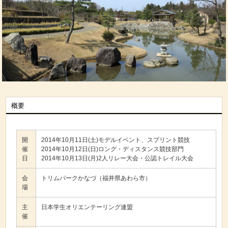
概要
開
2014年10月11日(土)モデルイベント、スプリント競技
催
2014年10月12日(日)ロング・ディスタンス競技部門
日
2014年10月13日(月)2人リレー大会・公認トレイル大会
会
トリムパークかなづ（福井県あわら市）
場
主
日本学生オリエンテーリング連盟
催