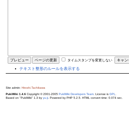
タイムスタンプを変更しない
テキスト整形のルールを表示する
Site admin:
Hiroshi.Tachikawa
PukiWiki 1.4.6
Copyright © 2001-2005
PukiWiki Developers Team
. License is
GPL
.
Based on "PukiWiki" 1.3 by
yu-ji
. Powered by PHP 5.2.5. HTML convert time: 0.074 sec.