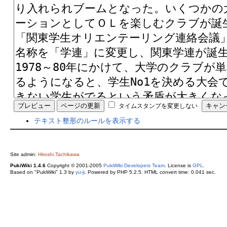
タイムスタンプを変更しない
テキスト整形のルールを表示する
Site admin:
Hiroshi.Tachikawa
PukiWiki 1.4.6
Copyright © 2001-2005
PukiWiki Developers Team
. License is
GPL
.
Based on "PukiWiki" 1.3 by
yu-ji
. Powered by PHP 5.2.5. HTML convert time: 0.041 sec.