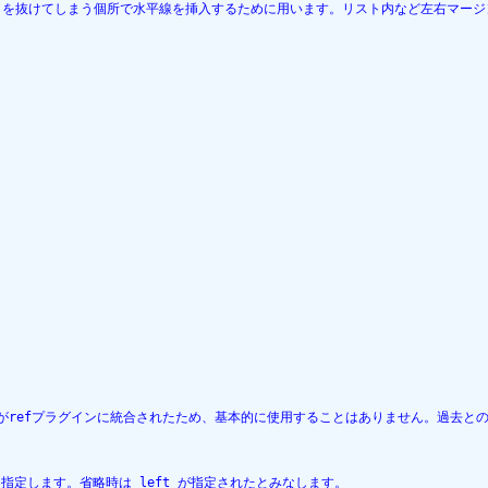
ックを抜けてしまう個所で水平線を挿入するために用います。リスト内など左右マージ
がrefプラグインに統合されたため、基本的に使用することはありません。過去との
こみを指定します。省略時は left が指定されたとみなします。
