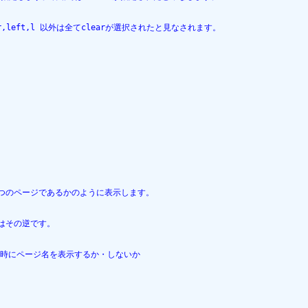
r,left,l 以外は全てclearが選択されたと見なされます。

つのページであるかのように表示します。

はその逆です。

指定時に挿入時にページ名を表示するか・しないか
