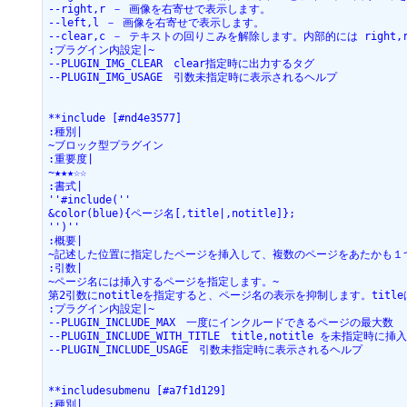
--right,r － 画像を右寄せで表示します。

--left,l － 画像を右寄せで表示します。

--clear,c － テキストの回りこみを解除します。内部的には right,
:プラグイン内設定|~

--PLUGIN_IMG_CLEAR　clear指定時に出力するタグ

--PLUGIN_IMG_USAGE　引数未指定時に表示されるヘルプ

**include [#nd4e3577]

:種別|

~ブロック型プラグイン

:重要度|

~★★★☆☆

:書式|

''#include(''

&color(blue){ページ名[,title|,notitle]};

'')''

:概要|

~記述した位置に指定したページを挿入して、複数のページをあたかも１
:引数|

~ページ名には挿入するページを指定します。~

第2引数にnotitleを指定すると、ページ名の表示を抑制します。title
:プラグイン内設定|~

--PLUGIN_INCLUDE_MAX　一度にインクルードできるページの最大数

--PLUGIN_INCLUDE_WITH_TITLE　title,notitle を未
--PLUGIN_INCLUDE_USAGE　引数未指定時に表示されるヘルプ

**includesubmenu [#a7f1d129]

:種別|
