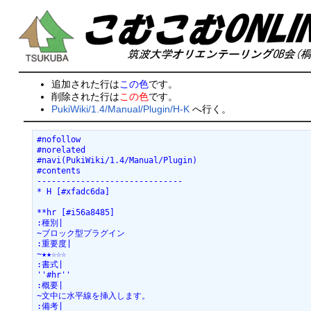
追加された行は
この色
です。
削除された行は
この色
です。
PukiWiki/1.4/Manual/Plugin/H-K
へ行く。
#nofollow

#norelated

#navi(PukiWiki/1.4/Manual/Plugin)

#contents

------------------------------

* H [#xfadc6da]

**hr [#i56a8485]

:種別|

~ブロック型プラグイン

:重要度|

~★★☆☆☆

:書式|

''#hr''

:概要|

~文中に水平線を挿入します。

:備考|
