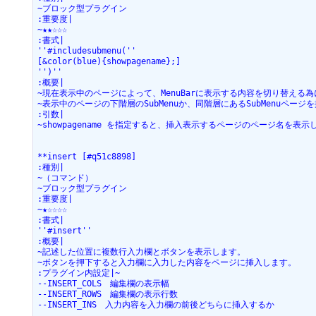
~ブロック型プラグイン

:重要度|

~★★☆☆☆

:書式|

''#includesubmenu(''

[&color(blue){showpagename};]

'')''

:概要|

~現在表示中のページによって、MenuBarに表示する内容を切り替える為
~表示中のページの下階層のSubMenuか、同階層にあるSubMenuページ
:引数|

~showpagename を指定すると、挿入表示するページのページ名を表
**insert [#q51c8898]

:種別|

~（コマンド）

~ブロック型プラグイン

:重要度|

~★☆☆☆☆

:書式|

''#insert''

:概要|

~記述した位置に複数行入力欄とボタンを表示します。

~ボタンを押下すると入力欄に入力した内容をページに挿入します。

:プラグイン内設定|~

--INSERT_COLS　編集欄の表示幅

--INSERT_ROWS　編集欄の表示行数

--INSERT_INS　入力内容を入力欄の前後どちらに挿入するか
