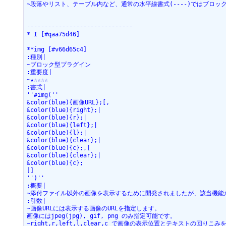
~段落やリスト、テーブル内など、通常の水平線書式(----)ではブロ
------------------------------

* I [#qaa75d46]

**img [#v66d65c4]

:種別|

~ブロック型プラグイン

:重要度|

~★☆☆☆☆

:書式|

''#img(''

&color(blue){画像URL};[,

&color(blue){right};|

&color(blue){r};|

&color(blue){left};|

&color(blue){l};|

&color(blue){clear};|

&color(blue){c};,[

&color(blue){clear};|

&color(blue){c};

]]

'')''

:概要|

~添付ファイル以外の画像を表示するために開発されましたが、該当機能
:引数|

~画像URLには表示する画像のURLを指定します。

画像にはjpeg(jpg), gif, png のみ指定可能です。

~right,r,left,l,clear,c で画像の表示位置とテキストの回り