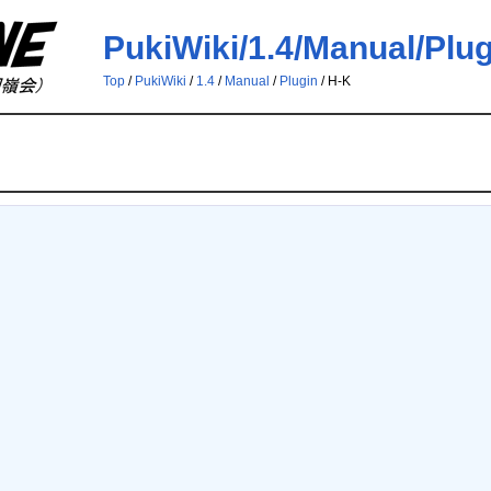
PukiWiki/1.4/Manual/Plu
Top
/
PukiWiki
/
1.4
/
Manual
/
Plugin
/ H-K