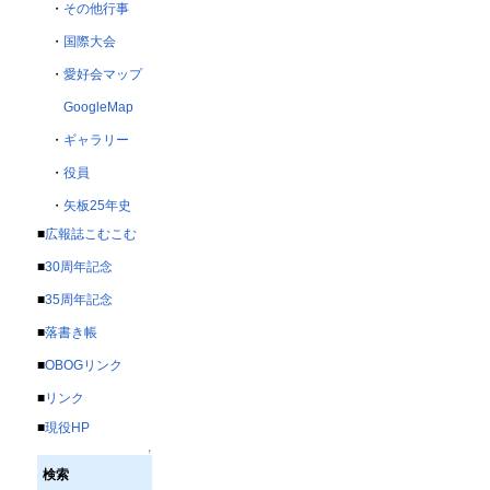
・
その他行事
・
国際大会
・
愛好会マップ
GoogleMap
・
ギャラリー
・
役員
・
矢板25年史
■
広報誌こむこむ
■
30周年記念
■
35周年記念
■
落書き帳
■
OBOGリンク
■
リンク
■
現役HP
↑
検索