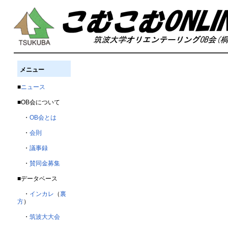
メニュー
■
ニュース
■OB会について
・
OB会とは
・
会則
・
議事録
・
賛同金募集
■データベース
・
インカレ
（
裏
方
）
・
筑波大大会